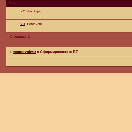
Тема
Бг2
aka.Snipe
БГ1
Peresvetrr
Страница:
1
»
memoryofwar
»
Сформированные БГ