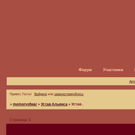
Форум
Участники
Акт
Привет, Гость!
Войдите
или
зарегистрируйтесь
.
»
memoryofwar
»
Устав Альянса
»
Устав .
Страница:
1