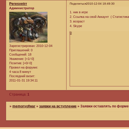
Peresvetrr
Поделиться
2010-12-04 18:49:30
Администратор
1. ник в игре
2. Ссылка на свой Аккаунт ( Статистик
3. возраст
4. Skype
0
Зарегистрирован
: 2010-12-04
Приглашений:
0
Сообщений:
18
Уважение:
[+1/-0]
Позитив:
[+0/-0]
Провел на форуме:
4 часа 8 минут
Последний визит:
2011-01-31 19:34:11
Страница:
1
»
memoryofwar
»
заявки на вступление
»
Заявки оставлять по форме 